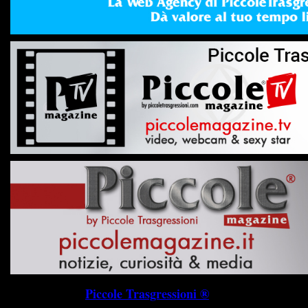
Piccole Trasgressioni ®
P.I. 019745703