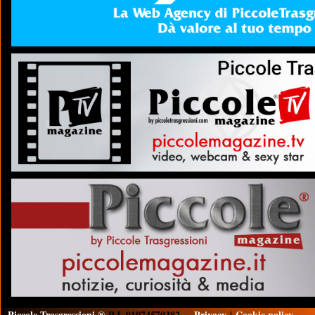
Piccole Trasgressioni ®
P.I. 01974570382
Privacy
|
Cookie policy